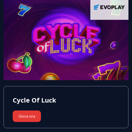
Cycle Of Luck
Gioca ora