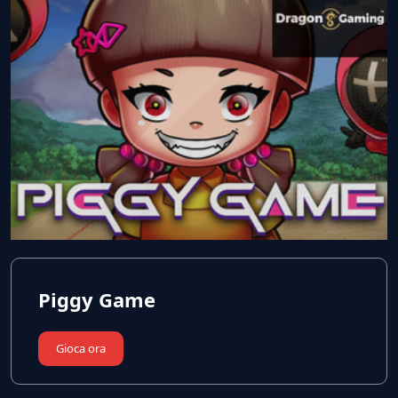
Piggy Game
Gioca ora