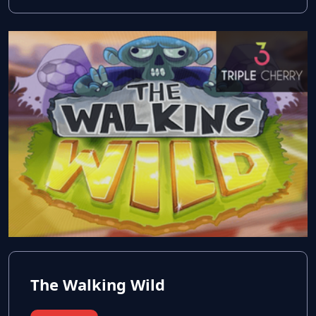
The Walking Wild