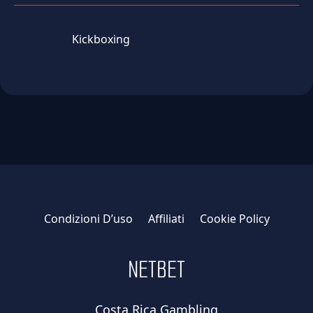
Kickboxing
Condizioni D’uso
Affiliati
Cookie Policy
Costa Rica Gambling