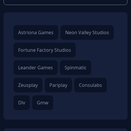
Astriona Games
Neon Valley Studios
Fortune Factory Studios
Leander Games
Spinmatic
Zeusplay
Pariplay
Consulabs
Dlv
Gmw