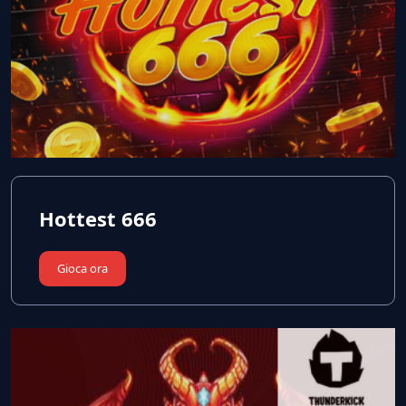
Hottest 666
Gioca ora