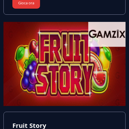
Gioca ora
Fruit Story