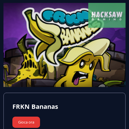
FRKN Bananas
Gioca ora