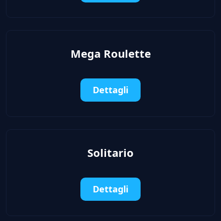
Mega Roulette
Dettagli
Solitario
Dettagli