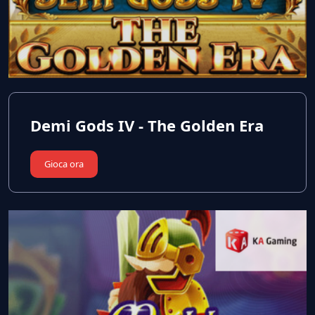
Demi Gods IV - The Golden Era
Gioca ora