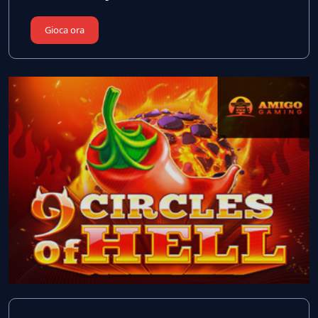
Gioca ora