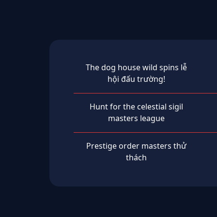
The dog house wild spins lễ
hội đấu trường!
Hunt for the celestial sigil
masters league
Prestige order masters thử
thách