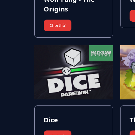
Origins
Chơi thử
Dice
T