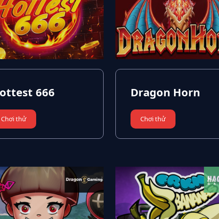
ottest 666
Dragon Horn
Chơi thử
Chơi thử