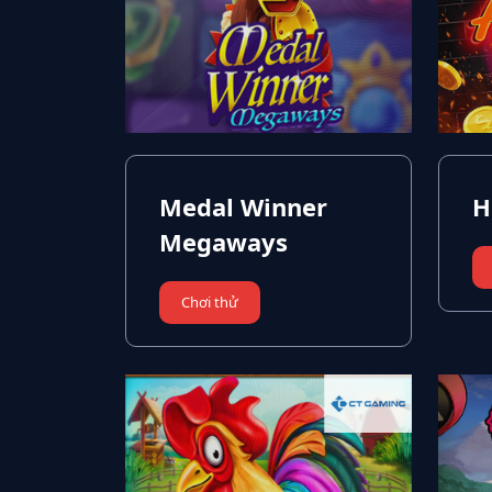
Medal Winner
H
Megaways
Chơi thử