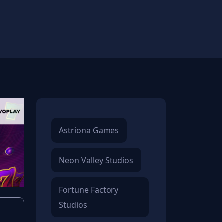
Astriona Games
Neon Valley Studios
Fortune Factory
Studios