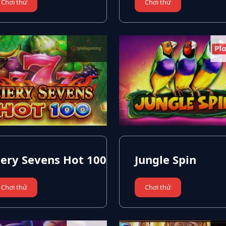
Chơi thử
Chơi thử
iery Sevens Hot 100
Jungle Spin
Chơi thử
Chơi thử