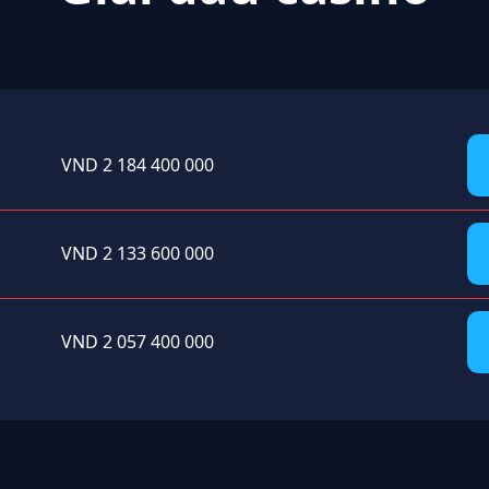
VND 2 184 400 000
VND 2 133 600 000
VND 2 057 400 000